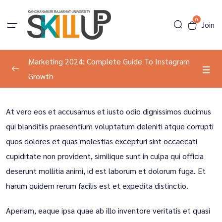
0
Join
Marketing 2024: Complete Guide To Instagram
Growth
Program Information
0/2
At vero eos et accusamus et iusto odio dignissimos ducimus
About The Course
00:00
qui blanditiis praesentium voluptatum deleniti atque corrupti
quos dolores et quas molestias excepturi sint occaecati
Tools Introduction
00:00
cupiditate non provident, similique sunt in culpa qui officia
Development
0/1
deserunt mollitia animi, id est laborum et dolorum fuga. Et
harum quidem rerum facilis est et expedita distinctio.
Result Course
0/1
Aperiam, eaque ipsa quae ab illo inventore veritatis et quasi