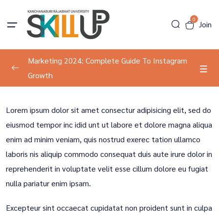
0
Join
Marketing 2024: Complete Guide To Instagram
Growth
Program Information
0/2
Lorem ipsum dolor sit amet consectur adipisicing elit, sed do
Development
0/1
eiusmod tempor inc idid unt ut labore et dolore magna aliqua
Result Course
0/1
enim ad minim veniam, quis nostrud exerec tation ullamco
laboris nis aliquip commodo consequat duis aute irure dolor in
Sharing your Project
00:00
reprehenderit in voluptate velit esse cillum dolore eu fugiat
nulla pariatur enim ipsam.
Excepteur sint occaecat cupidatat non proident sunt in culpa