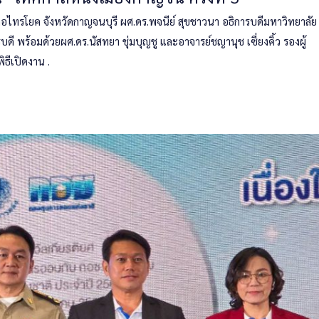
ภอไทรโยค จังหวัดกาญจนบุรี ผศ.ดร.พจนีย์ สุขชาวนา อธิการบดีมหาวิทยาลัย
พร้อมด้วยผศ.ดร.นัสทยา ชุ่มบุญชู และอาจารย์ชญานุช เซี่ยงคิ้ว รองผู้
ธีเปิดงาน .