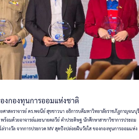
ของกองทุนการออมแห่งชาติ
่วยศาสตราจารย์ ดร.พจนีย์ สุขชาวนา อธิการบดีมหาวิทยาลัยราชภัฏกาญจนบุร
 พร้อมด้วยอาจารย์และนายดลวีย์ คำประดิษฐ นักศึกษาสาขาวิชาการประถม
มอบโล่รางวัล จากการประกวด MV สุดปังปล่อยฝันวัยใส ของกองทุนการออมแห่ง