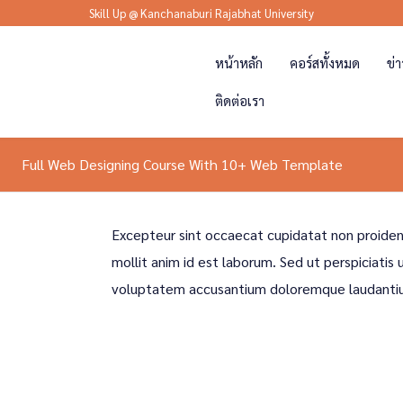
Skill Up @ Kanchanaburi Rajabhat University
หน้าหลัก
คอร์สทั้งหมด
ข่
ติดต่อเรา
Full Web Designing Course With 10+ Web Template
Excepteur sint occaecat cupidatat non proident
mollit anim id est laborum. Sed ut perspiciatis 
voluptatem accusantium doloremque laudanti