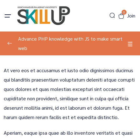
0
Join
Advance PHP knowledge with JS to make smart
web
Program Information
0/2
At vero eos et accusamus et iusto odio dignissimos ducimus
About The Course
00:00
qui blanditiis praesentium voluptatum deleniti atque corrupti
quos dolores et quas molestias excepturi sint occaecati
Basic Document Structure
00:00
cupiditate non provident, similique sunt in culpa qui officia
Your Development
0/2
deserunt mollitia animi, id est laborum et dolorum fuga. Et
harum quidem rerum facilis est et expedita distinctio.
Result Course
0/1
Aperiam, eaque ipsa quae ab illo inventore veritatis et quasi