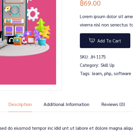
฿
69.00
Lorem ipsum dolor sit amet
viverra nisl non senectus to
Add To Cart
SKU:
JH-1175
Category:
Skill Up
Tags:
learn
,
php
,
software
Description
Additional Information
Reviews (0)
, sed do eiusmod tempor inc idid unt ut labore et dolore magna aliq