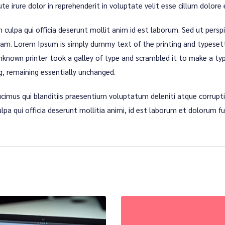
 irure dolor in reprehenderit in voluptate velit esse cillum dolore 
 culpa qui officia deserunt mollit anim id est laborum. Sed ut persp
. Lorem Ipsum is simply dummy text of the printing and typesetti
nown printer took a galley of type and scrambled it to make a type
g, remaining essentially unchanged.
cimus qui blanditiis praesentium voluptatum deleniti atque corrupti
ulpa qui officia deserunt mollitia animi, id est laborum et dolorum f