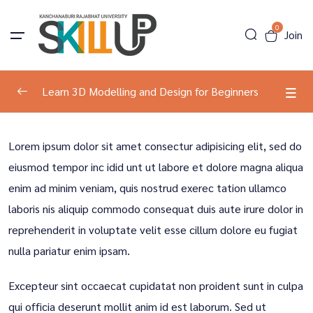
0
Join
Learn 3D Modelling and Design for Beginners
Program Information
0/1
Lorem ipsum dolor sit amet consectur adipisicing elit, sed do
eiusmod tempor inc idid unt ut labore et dolore magna aliqua
Basic Document
00:00
enim ad minim veniam, quis nostrud exerec tation ullamco
laboris nis aliquip commodo consequat duis aute irure dolor in
reprehenderit in voluptate velit esse cillum dolore eu fugiat
nulla pariatur enim ipsam.
Excepteur sint occaecat cupidatat non proident sunt in culpa
qui officia deserunt mollit anim id est laborum. Sed ut