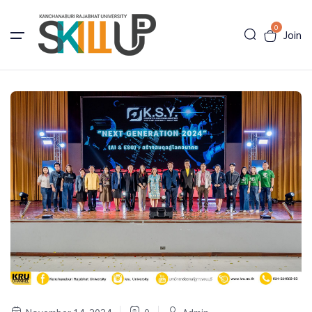
0
Join