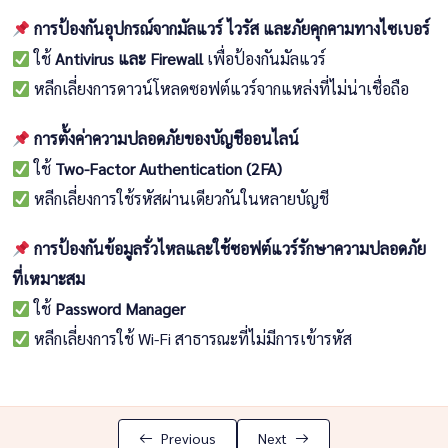
ความปลอดภัยทางไซเบอร์
02:07:55
การป้องกันอุปกรณ์จากมัลแวร์ ไวรัส และภัยคุกคามทางไซเบอร์
(Cybersecurity)
ใช้
Antivirus และ Firewall
เพื่อป้องกันมัลแวร์
ความเป็นส่วนตัวและการปกป้องข้อมูล
02:55:07
หลีกเลี่ยงการดาวน์โหลดซอฟต์แวร์จากแหล่งที่ไม่น่าเชื่อถือ
(Privacy & Data Protection)
การตั้งค่าความปลอดภัยของบัญชีออนไลน์
การแก้ไขปัญหาทางดิจิทัล (Problem
02:07:55
ใช้
Two-Factor Authentication (2FA)
Solving & Critical Thinking)
หลีกเลี่ยงการใช้รหัสผ่านเดียวกันในหลายบัญชี
การจัดการอุปกรณ์และซอฟต์แวร์
02:07:55
(Device & Software Management)
การป้องกันข้อมูลรั่วไหลและใช้ซอฟต์แวร์รักษาความปลอดภัย
ที่เหมาะสม
การใช้เทคโนโลยีเพื่อการเรียนรู้ (Digital
02:07:55
ใช้
Password Manager
Learning & Development)
หลีกเลี่ยงการใช้ Wi-Fi สาธารณะที่ไม่มีการเข้ารหัส
จริยธรรมและความรับผิดชอบในโลก
02:07:55
ดิจิทัล (Digital Ethics & Responsibility)
Previous
Next