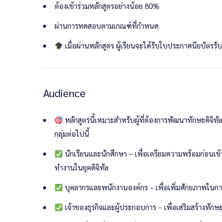
ต้องเข้าร่วมหลักสูตรอย่างน้อย 80%
ดร.บุษบา สังข์วรรณะ
ผ่านการทดสอบตามเกณฑ์ที่กำหนด
เมื่อผ่านหลักสูตร ผู้เรียนจะได้รับใบประกาศนียบัตรร
Audience
หลักสูตรนี้เหมาะสำหรับผู้ที่ต้องการพัฒนาทักษะดิ
กลุ่มต่อไปนี้
นางสาววิชชุดา เขม้นดี
นักเรียนและนักศึกษา – เพื่อเตรียมความพร้อมก่อนเข
ทำงานในยุคดิจิทัล
การสอบสมรรถนะด้านดิจิ
บุคลากรและพนักงานองค์กร – เพื่อเพิ่มศักยภาพในก
ดำเนินการผ่านระบบ:
skillup.kru.ac.th
เจ้าของธุรกิจและผู้ประกอบการ – เพื่อเสริมสร้างทัก
ระยะเวลาการสอบ:
26 กุมภาพันธ์ – 2 มีนาคม 2568