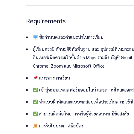
ความเป็นส่วนตัวและการปกป้องข้อมูล (Privacy & 
การแก้ไขปัญหาทางดิจิทัล (Problem Solving & Crit
Requirements
การจัดการอุปกรณ์และซอฟต์แวร์ (Device & Soft
การใช้เทคโนโลยีเพื่อการเรียนรู้ (Digital Learnin
ข้อกำหนดและคำแนะนำในการเรียน
จริยธรรมและความรับผิดชอบในโลกดิจิทัล (Digital E
แนวทางการสอบสมรรถนะด้านดิจิทัล
ผู้เรียนควรมี ทักษะดิจิทัลพื้นฐาน และ อุปกรณ์ที่เหมาะ
กำหนดการสอบสมรรถนะด้านเทคโนโลยี
อินเทอร์เน็ตความเร็วขั้นต่ำ 5 Mbps รวมถึง บัญชี Gmail
Chrome, Zoom และ Microsoft Office
วิทยากรผู้บรรยาย
แนวทางการเรียน
เข้าสู่ระบบแพลตฟอร์มออนไลน์ และดาวน์โหลดเอกส
ทำแบบฝึกหัดและแบบทดสอบเพื่อประเมินความเข้าใ
สามารถติดต่อวิทยากรหรือผู้ช่วยสอนหากมีข้อสงสัย
การรับใบประกาศนียบัตร