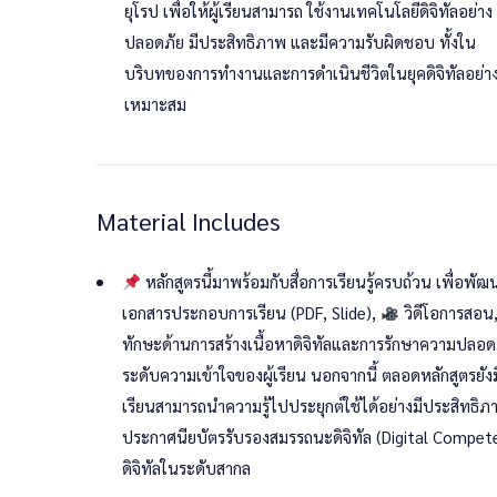
ยุโรป เพื่อให้ผู้เรียนสามารถ ใช้งานเทคโนโลยีดิจิทัลอย่าง
นักศึกษาชั้นปีสุดท้ายทุกคณะ
ปลอดภัย มีประสิทธิภาพ และมีความรับผิดชอบ ทั้งใน
บริบทของการทำงานและการดำเนินชีวิตในยุคดิจิทัลอย่า
🏛
รูปแบบการจัดอบรม
เหมาะสม
Onsite:
จัดที่มหาวิทยาลัย ณ ห้องปฎิบัติการคอมพิวเตอ
Online:
ผ่านระบบ
Zoom Meeting
Material Includes
หัวข้อการอบรม
หลักสูตรนี้มาพร้อมกับสื่อการเรียนรู้ครบถ้วน เพื่อพ
เอกสารประกอบการเรียน (PDF, Slide),
วิดีโอการสอน
การใช้ระบบสอบออนไลน์ของมหาวิทยาลัย
ทักษะด้านการสร้างเนื้อหาดิจิทัลและการรักษาความปลอดภ
สมรรถนะด้านดิจิทัล 9 ด้าน
ได้แก่
ระดับความเข้าใจของผู้เรียน นอกจากนี้ ตลอดหลักสูตรยัง
การรู้เท่าทันดิจิทัล (Digital Literacy)
เรียนสามารถนำความรู้ไปประยุกต์ใช้ได้อย่างมีประสิทธิภ
การสื่อสารและการทำงานร่วมกัน (Communication 
ประกาศนียบัตรรับรองสมรรถนะดิจิทัล (Digital Compete
การสร้างเนื้อหาดิจิทัล (Digital Content Creation)
ดิจิทัลในระดับสากล
ความปลอดภัยทางไซเบอร์ (Cybersecurity)